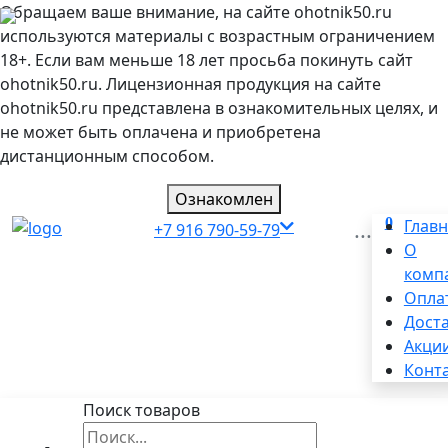
Обращаем ваше внимание, на сайте ohotnik50.ru
используются материалы с возрастным ограничением
18+. Если вам меньше 18 лет просьба покинуть сайт
ohotnik50.ru. Лицензионная продукция на сайте
ohotnik50.ru представлена в ознакомительных целях, и
не может быть оплачена и приобретена
дистанционным способом.
Ознакомлен
0
...
Глав
+7 916 790-59-79
О
комп
Опла
Дост
Акци
Конт
Поиск товаров