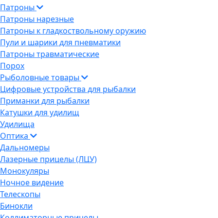
Патроны
Патроны нарезные
Патроны к гладкоствольному оружию
Пули и шарики для пневматики
Патроны травматические
Порох
Рыболовные товары
Цифровые устройства для рыбалки
Приманки для рыбалки
Катушки для удилищ
Удилища
Оптика
Дальномеры
Лазерные прицелы (ЛЦУ)
Монокуляры
Ночное видение
Телескопы
Бинокли
Коллиматорные прицелы