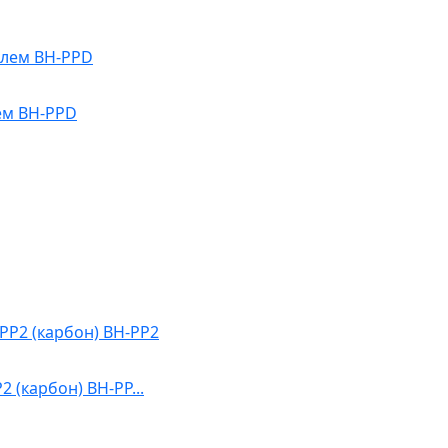
ем BH-PPD
 (карбон) BH-PP...