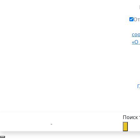
От
со
«О
Г
Поиск 
Каталог товаров