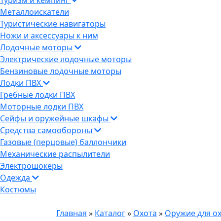
Туризм и кемпинг
Металлоискатели
Туристические навигаторы
Ножи и аксессуары к ним
Лодочные моторы
Электрические лодочные моторы
Бензиновые лодочные моторы
Лодки ПВХ
Гребные лодки ПВХ
Моторные лодки ПВХ
Сейфы и оружейные шкафы
Средства самообороны
Газовые (перцовые) баллончики
Механические распылители
Электрошокеры
Одежда
Костюмы
Главная
»
Каталог
»
Охота
»
Оружие для о