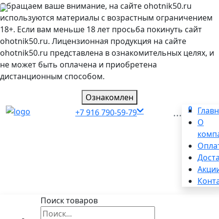
Обращаем ваше внимание, на сайте ohotnik50.ru
используются материалы с возрастным ограничением
18+. Если вам меньше 18 лет просьба покинуть сайт
ohotnik50.ru. Лицензионная продукция на сайте
ohotnik50.ru представлена в ознакомительных целях, и
не может быть оплачена и приобретена
дистанционным способом.
Ознакомлен
0
...
Глав
+7 916 790-59-79
О
комп
Опла
Дост
Акци
Конт
Поиск товаров