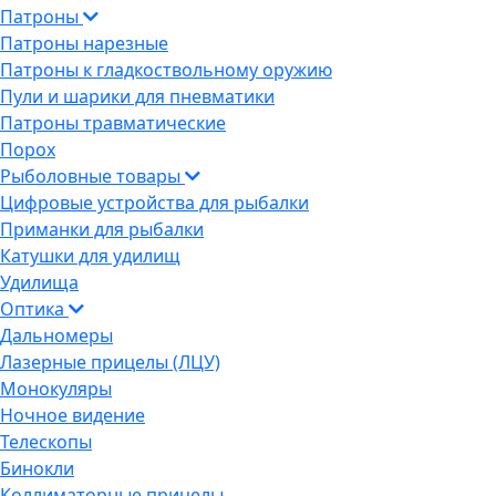
Патроны
Патроны нарезные
Патроны к гладкоствольному оружию
Пули и шарики для пневматики
Патроны травматические
Порох
Рыболовные товары
Цифровые устройства для рыбалки
Приманки для рыбалки
Катушки для удилищ
Удилища
Оптика
Дальномеры
Лазерные прицелы (ЛЦУ)
Монокуляры
Ночное видение
Телескопы
Бинокли
Коллиматорные прицелы