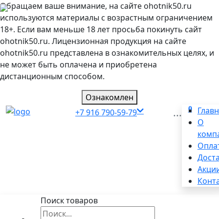
Обращаем ваше внимание, на сайте ohotnik50.ru
используются материалы с возрастным ограничением
18+. Если вам меньше 18 лет просьба покинуть сайт
ohotnik50.ru. Лицензионная продукция на сайте
ohotnik50.ru представлена в ознакомительных целях, и
не может быть оплачена и приобретена
дистанционным способом.
Ознакомлен
0
...
Глав
+7 916 790-59-79
О
комп
Опла
Дост
Акци
Конт
Поиск товаров