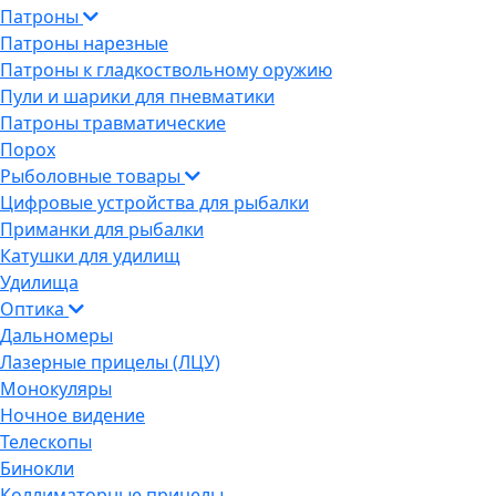
Патроны
Патроны нарезные
Патроны к гладкоствольному оружию
Пули и шарики для пневматики
Патроны травматические
Порох
Рыболовные товары
Цифровые устройства для рыбалки
Приманки для рыбалки
Катушки для удилищ
Удилища
Оптика
Дальномеры
Лазерные прицелы (ЛЦУ)
Монокуляры
Ночное видение
Телескопы
Бинокли
Коллиматорные прицелы