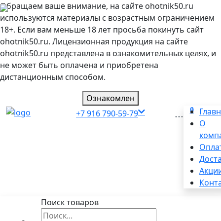
Обращаем ваше внимание, на сайте ohotnik50.ru
используются материалы с возрастным ограничением
18+. Если вам меньше 18 лет просьба покинуть сайт
ohotnik50.ru. Лицензионная продукция на сайте
ohotnik50.ru представлена в ознакомительных целях, и
не может быть оплачена и приобретена
дистанционным способом.
Ознакомлен
0
...
Глав
+7 916 790-59-79
О
комп
Опла
Дост
Акци
Конт
Поиск товаров