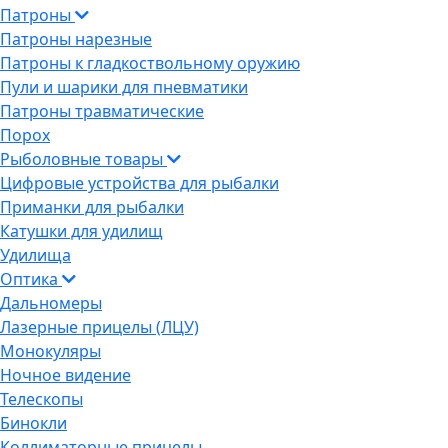
Патроны
Патроны нарезные
Патроны к гладкоствольному оружию
Пули и шарики для пневматики
Патроны травматические
Порох
Рыболовные товары
Цифровые устройства для рыбалки
Приманки для рыбалки
Катушки для удилищ
Удилища
Оптика
Дальномеры
Лазерные прицелы (ЛЦУ)
Монокуляры
Ночное видение
Телескопы
Бинокли
Коллиматорные прицелы