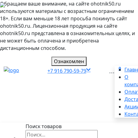
Обращаем ваше внимание, на сайте ohotnik50.ru
используются материалы с возрастным ограничением
18+. Если вам меньше 18 лет просьба покинуть сайт
ohotnik50.ru. Лицензионная продукция на сайте
ohotnik50.ru представлена в ознакомительных целях, и
не может быть оплачена и приобретена
дистанционным способом.
Ознакомлен
0
...
Глав
+7 916 790-59-79
О
комп
Опла
Дост
Акци
Конт
Поиск товаров