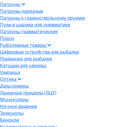
Патроны
Патроны нарезные
Патроны к гладкоствольному оружию
Пули и шарики для пневматики
Патроны травматические
Порох
Рыболовные товары
Цифровые устройства для рыбалки
Приманки для рыбалки
Катушки для удилищ
Удилища
Оптика
Дальномеры
Лазерные прицелы (ЛЦУ)
Монокуляры
Ночное видение
Телескопы
Бинокли
Коллиматорные прицелы