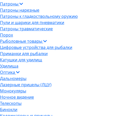
Патроны
Патроны нарезные
Патроны к гладкоствольному оружию
Пули и шарики для пневматики
Патроны травматические
Порох
Рыболовные товары
Цифровые устройства для рыбалки
Приманки для рыбалки
Катушки для удилищ
Удилища
Оптика
Дальномеры
Лазерные прицелы (ЛЦУ)
Монокуляры
Ночное видение
Телескопы
Бинокли
Коллиматорные прицелы