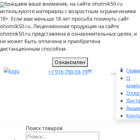
Обращаем ваше внимание, на сайте ohotnik50.ru
используются материалы с возрастным ограничением
18+. Если вам меньше 18 лет просьба покинуть сайт
ohotnik50.ru. Лицензионная продукция на сайте
ohotnik50.ru представлена в ознакомительных целях, и
не может быть оплачена и приобретена
дистанционным способом.
Ознакомлен
0
...
Глав
+7 916 790-59-79
О
комп
Опла
Дост
Акци
Конт
Поиск товаров