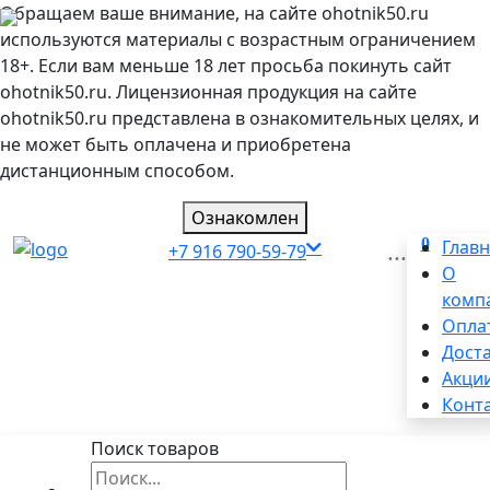
Обращаем ваше внимание, на сайте ohotnik50.ru
используются материалы с возрастным ограничением
18+. Если вам меньше 18 лет просьба покинуть сайт
ohotnik50.ru. Лицензионная продукция на сайте
ohotnik50.ru представлена в ознакомительных целях, и
не может быть оплачена и приобретена
дистанционным способом.
Ознакомлен
0
...
Глав
+7 916 790-59-79
О
комп
Опла
Дост
Акци
Конт
Поиск товаров