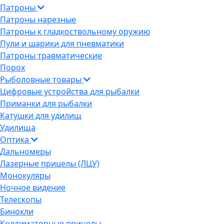
Патроны
Патроны нарезные
Патроны к гладкоствольному оружию
Пули и шарики для пневматики
Патроны травматические
Порох
Рыболовные товары
Цифровые устройства для рыбалки
Приманки для рыбалки
Катушки для удилищ
Удилища
Оптика
Дальномеры
Лазерные прицелы (ЛЦУ)
Монокуляры
Ночное видение
Телескопы
Бинокли
Коллиматорные прицелы