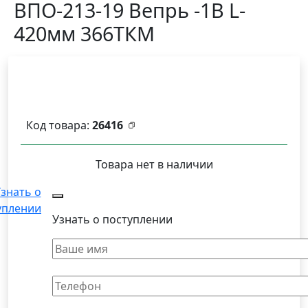
ВПО-213-19 Вепрь -1В L-
420мм 366ТКМ
Код товара:
26416
Товара нет в наличии
знать о
уплении
Узнать о поступлении