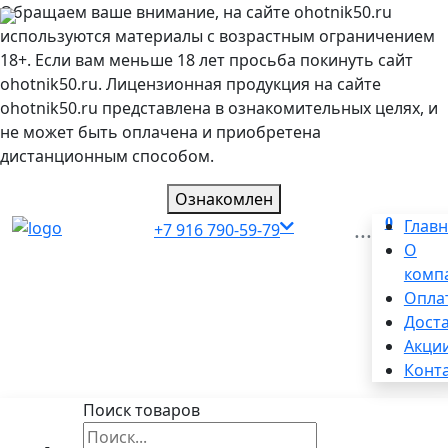
Обращаем ваше внимание, на сайте ohotnik50.ru
используются материалы с возрастным ограничением
18+. Если вам меньше 18 лет просьба покинуть сайт
ohotnik50.ru. Лицензионная продукция на сайте
ohotnik50.ru представлена в ознакомительных целях, и
не может быть оплачена и приобретена
дистанционным способом.
Ознакомлен
0
...
Глав
+7 916 790-59-79
О
комп
Опла
Дост
Акци
Конт
Поиск товаров