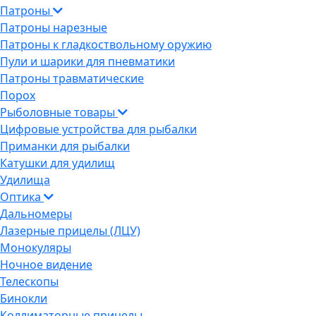
Патроны
Патроны нарезные
Патроны к гладкоствольному оружию
Пули и шарики для пневматики
Патроны травматические
Порох
Рыболовные товары
Цифровые устройства для рыбалки
Приманки для рыбалки
Катушки для удилищ
Удилища
Оптика
Дальномеры
Лазерные прицелы (ЛЦУ)
Монокуляры
Ночное видение
Телескопы
Бинокли
Коллиматорные прицелы