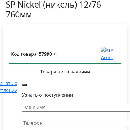
SP Nickel (никель) 12/76
760мм
Код товара:
57990
Товара нет в наличии
знать о
уплении
Узнать о поступлении