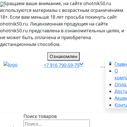
Обращаем ваше внимание, на сайте ohotnik50.ru
используются материалы с возрастным ограничением
18+. Если вам меньше 18 лет просьба покинуть сайт
ohotnik50.ru. Лицензионная продукция на сайте
ohotnik50.ru представлена в ознакомительных целях, и
не может быть оплачена и приобретена
дистанционным способом.
Ознакомлен
0
...
Глав
+7 916 790-59-79
О
комп
Опла
Дост
Акци
Конт
Поиск товаров