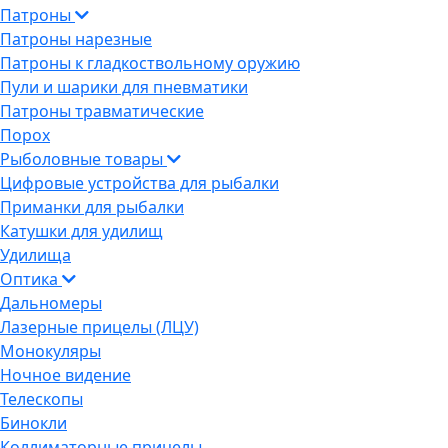
Патроны
Патроны нарезные
Патроны к гладкоствольному оружию
Пули и шарики для пневматики
Патроны травматические
Порох
Рыболовные товары
Цифровые устройства для рыбалки
Приманки для рыбалки
Катушки для удилищ
Удилища
Оптика
Дальномеры
Лазерные прицелы (ЛЦУ)
Монокуляры
Ночное видение
Телескопы
Бинокли
Коллиматорные прицелы