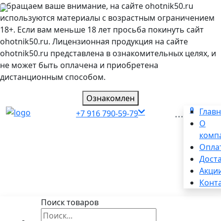
Обращаем ваше внимание, на сайте ohotnik50.ru
используются материалы с возрастным ограничением
18+. Если вам меньше 18 лет просьба покинуть сайт
ohotnik50.ru. Лицензионная продукция на сайте
ohotnik50.ru представлена в ознакомительных целях, и
не может быть оплачена и приобретена
дистанционным способом.
Ознакомлен
0
...
Глав
+7 916 790-59-79
О
комп
Опла
Дост
Акци
Конт
Поиск товаров