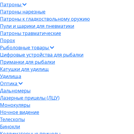
Патроны
Патроны нарезные
Патроны к гладкоствольному оружию
Пули и шарики для пневматики
Патроны травматические
Порох
Рыболовные товары
Цифровые устройства для рыбалки
Приманки для рыбалки
Катушки для удилищ
Удилища
Оптика
Дальномеры
Лазерные прицелы (ЛЦУ)
Монокуляры
Ночное видение
Телескопы
Бинокли
Коллиматорные прицелы