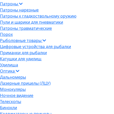
Патроны
Патроны нарезные
Патроны к гладкоствольному оружию
Пули и шарики для пневматики
Патроны травматические
Порох
Рыболовные товары
Цифровые устройства для рыбалки
Приманки для рыбалки
Катушки для удилищ
Удилища
Оптика
Дальномеры
Лазерные прицелы (ЛЦУ)
Монокуляры
Ночное видение
Телескопы
Бинокли
Коллиматорные прицелы