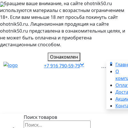
Обращаем ваше внимание, на сайте ohotnik50.ru
используются материалы с возрастным ограничением
18+. Если вам меньше 18 лет просьба покинуть сайт
ohotnik50.ru. Лицензионная продукция на сайте
ohotnik50.ru представлена в ознакомительных целях, и
не может быть оплачена и приобретена
дистанционным способом.
Ознакомлен
0
...
Глав
+7 916 790-59-79
О
комп
Опла
Дост
Акци
Конт
Поиск товаров