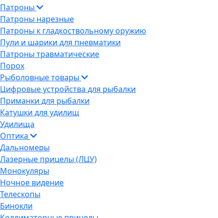
Патроны
Патроны нарезные
Патроны к гладкоствольному оружию
Пули и шарики для пневматики
Патроны травматические
Порох
Рыболовные товары
Цифровые устройства для рыбалки
Приманки для рыбалки
Катушки для удилищ
Удилища
Оптика
Дальномеры
Лазерные прицелы (ЛЦУ)
Монокуляры
Ночное видение
Телескопы
Бинокли
Коллиматорные прицелы