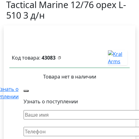
Tactical Marine 12/76 орех L-
510 3 д/н
Код товара:
43083
Товара нет в наличии
знать о
уплении
Узнать о поступлении