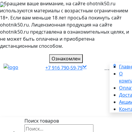
Обращаем ваше внимание, на сайте ohotnik50.ru
используются материалы с возрастным ограничением
18+. Если вам меньше 18 лет просьба покинуть сайт
ohotnik50.ru. Лицензионная продукция на сайте
ohotnik50.ru представлена в ознакомительных целях, и
не может быть оплачена и приобретена
дистанционным способом.
Ознакомлен
0
...
Глав
+7 916 790-59-79
О
комп
Опла
Дост
Акци
Конт
Поиск товаров