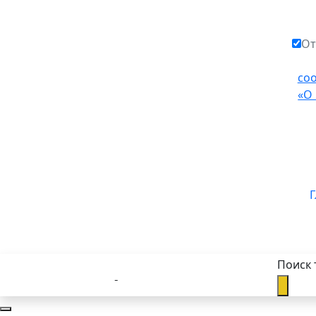
От
со
«О
Г
Поиск 
Каталог товаров