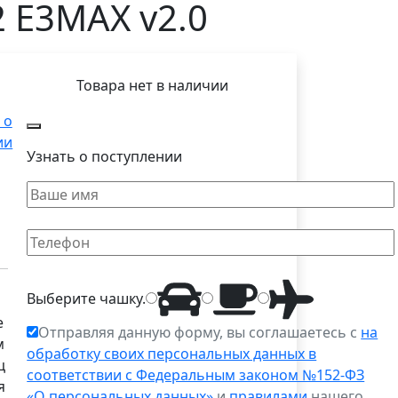
 E3MAX v2.0
Товара нет в наличии
 о
ии
Узнать о поступлении
Выберите
чашку
.
е
Отправляя данную форму, вы соглашаетесь с
на
м
обработку своих персональных данных в
ц
соответствии с Федеральным законом №152-ФЗ
я
«О персональных данных»
и
правилами
нашего