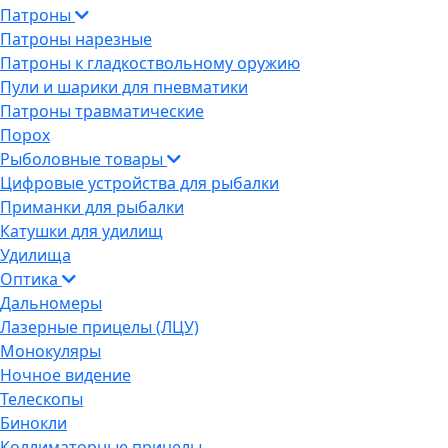
Патроны
Патроны нарезные
Патроны к гладкоствольному оружию
Пули и шарики для пневматики
Патроны травматические
Порох
Рыболовные товары
Цифровые устройства для рыбалки
Приманки для рыбалки
Катушки для удилищ
Удилища
Оптика
Дальномеры
Лазерные прицелы (ЛЦУ)
Монокуляры
Ночное видение
Телескопы
Бинокли
Коллиматорные прицелы