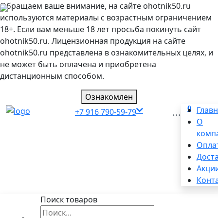
Обращаем ваше внимание, на сайте ohotnik50.ru
используются материалы с возрастным ограничением
18+. Если вам меньше 18 лет просьба покинуть сайт
ohotnik50.ru. Лицензионная продукция на сайте
ohotnik50.ru представлена в ознакомительных целях, и
не может быть оплачена и приобретена
дистанционным способом.
Ознакомлен
0
...
Глав
+7 916 790-59-79
О
комп
Опла
Дост
Акци
Конт
Поиск товаров