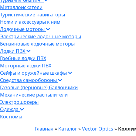
Туризм и кемпинг
Металлоискатели
Туристические навигаторы
Ножи и аксессуары к ним
Лодочные моторы
Электрические лодочные моторы
Бензиновые лодочные моторы
Лодки ПВХ
Гребные лодки ПВХ
Моторные лодки ПВХ
Сейфы и оружейные шкафы
Средства самообороны
Газовые (перцовые) баллончики
Механические распылители
Электрошокеры
Одежда
Костюмы
Главная
»
Каталог
»
Vector Optics
»
Коллим