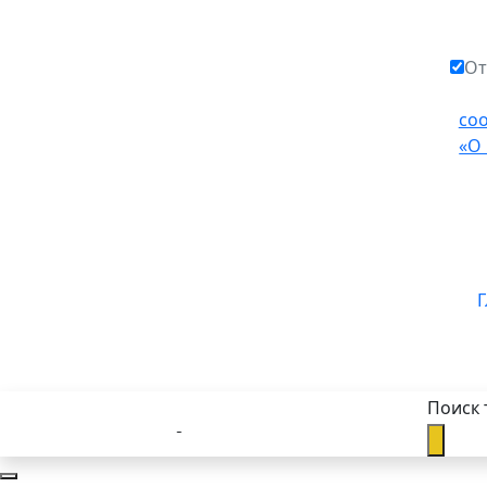
От
со
«О
Г
Поиск 
Каталог товаров