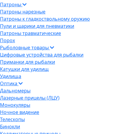
Патроны
Патроны нарезные
Патроны к гладкоствольному оружию
Пули и шарики для пневматики
Патроны травматические
Порох
Рыболовные товары
Цифровые устройства для рыбалки
Приманки для рыбалки
Катушки для удилищ
Удилища
Оптика
Дальномеры
Лазерные прицелы (ЛЦУ)
Монокуляры
Ночное видение
Телескопы
Бинокли
Коллиматорные прицелы