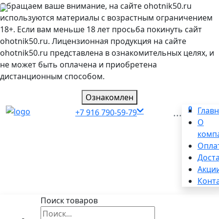
Обращаем ваше внимание, на сайте ohotnik50.ru
используются материалы с возрастным ограничением
18+. Если вам меньше 18 лет просьба покинуть сайт
ohotnik50.ru. Лицензионная продукция на сайте
ohotnik50.ru представлена в ознакомительных целях, и
не может быть оплачена и приобретена
дистанционным способом.
Ознакомлен
0
...
Глав
+7 916 790-59-79
О
комп
Опла
Дост
Акци
Конт
Поиск товаров