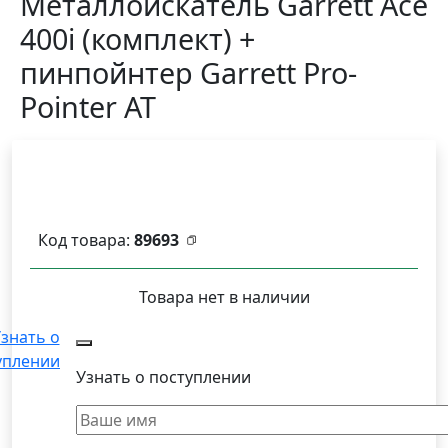
Металлоискатель Garrett Ace
400i (комплект) +
пинпойнтер Garrett Pro-
Pointer AT
Код товара:
89693
Товара нет в наличии
знать о
уплении
Узнать о поступлении