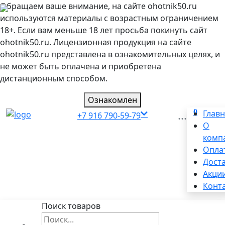
Обращаем ваше внимание, на сайте ohotnik50.ru
используются материалы с возрастным ограничением
18+. Если вам меньше 18 лет просьба покинуть сайт
ohotnik50.ru. Лицензионная продукция на сайте
ohotnik50.ru представлена в ознакомительных целях, и
не может быть оплачена и приобретена
дистанционным способом.
Ознакомлен
0
...
Глав
+7 916 790-59-79
О
комп
Опла
Дост
Акци
Конт
Поиск товаров