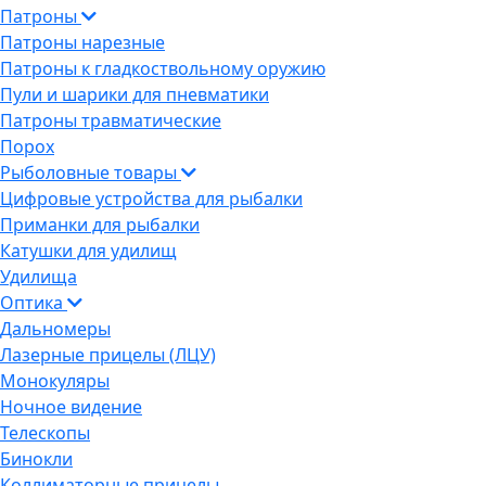
Патроны
Патроны нарезные
Патроны к гладкоствольному оружию
Пули и шарики для пневматики
Патроны травматические
Порох
Рыболовные товары
Цифровые устройства для рыбалки
Приманки для рыбалки
Катушки для удилищ
Удилища
Оптика
Дальномеры
Лазерные прицелы (ЛЦУ)
Монокуляры
Ночное видение
Телескопы
Бинокли
Коллиматорные прицелы