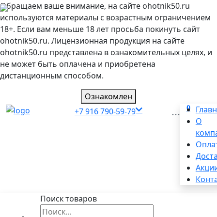
Обращаем ваше внимание, на сайте ohotnik50.ru
используются материалы с возрастным ограничением
18+. Если вам меньше 18 лет просьба покинуть сайт
ohotnik50.ru. Лицензионная продукция на сайте
ohotnik50.ru представлена в ознакомительных целях, и
не может быть оплачена и приобретена
дистанционным способом.
Ознакомлен
0
...
Глав
+7 916 790-59-79
О
комп
Опла
Дост
Акци
Конт
Поиск товаров