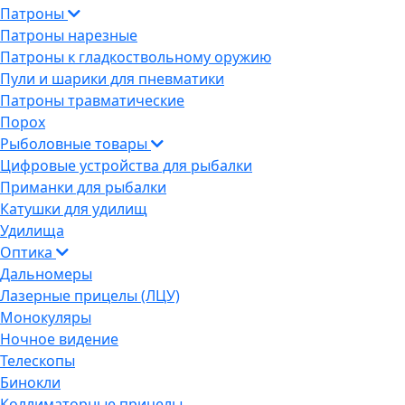
Патроны
Патроны нарезные
Патроны к гладкоствольному оружию
Пули и шарики для пневматики
Патроны травматические
Порох
Рыболовные товары
Цифровые устройства для рыбалки
Приманки для рыбалки
Катушки для удилищ
Удилища
Оптика
Дальномеры
Лазерные прицелы (ЛЦУ)
Монокуляры
Ночное видение
Телескопы
Бинокли
Коллиматорные прицелы