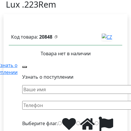
Lux .223Rem
Код товара:
20848
Товара нет в наличии
знать о
уплении
Узнать о поступлении
Выберите
флаг
.