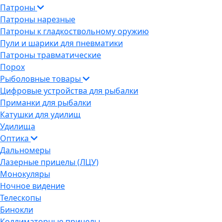
Патроны
Патроны нарезные
Патроны к гладкоствольному оружию
Пули и шарики для пневматики
Патроны травматические
Порох
Рыболовные товары
Цифровые устройства для рыбалки
Приманки для рыбалки
Катушки для удилищ
Удилища
Оптика
Дальномеры
Лазерные прицелы (ЛЦУ)
Монокуляры
Ночное видение
Телескопы
Бинокли
Коллиматорные прицелы