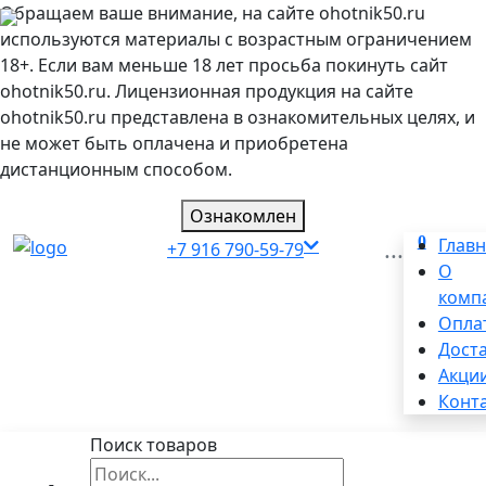
Обращаем ваше внимание, на сайте ohotnik50.ru
используются материалы с возрастным ограничением
18+. Если вам меньше 18 лет просьба покинуть сайт
ohotnik50.ru. Лицензионная продукция на сайте
ohotnik50.ru представлена в ознакомительных целях, и
не может быть оплачена и приобретена
дистанционным способом.
Ознакомлен
0
...
Глав
+7 916 790-59-79
О
комп
Опла
Дост
Акци
Конт
Поиск товаров