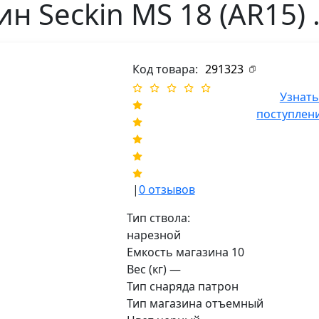
н Seckin MS 18 (AR15)
Код товара:
291323
Узнать
поступлен
|
0
отзывов
Тип ствола:
нарезной
Емкость магазина 10
Вес (кг) —
Тип снаряда патрон
Тип магазина отъемный