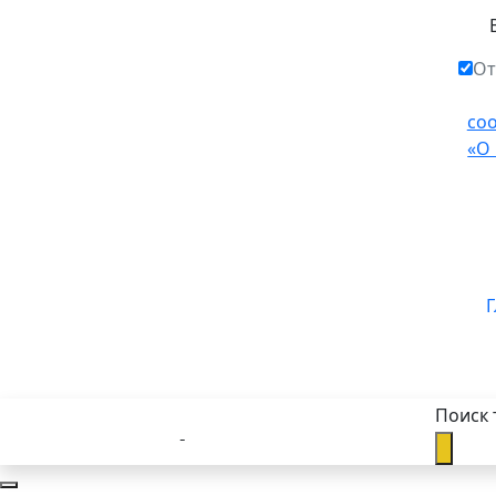
От
со
«О
Г
Поиск 
Каталог товаров