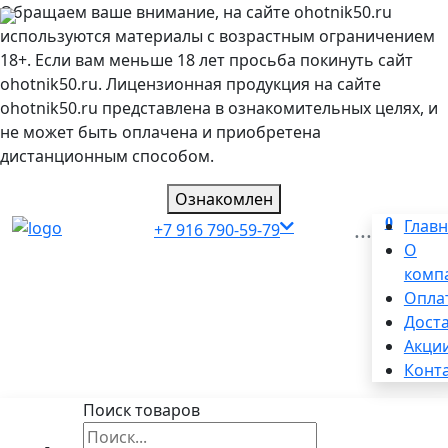
Обращаем ваше внимание, на сайте ohotnik50.ru
используются материалы с возрастным ограничением
18+. Если вам меньше 18 лет просьба покинуть сайт
ohotnik50.ru. Лицензионная продукция на сайте
ohotnik50.ru представлена в ознакомительных целях, и
не может быть оплачена и приобретена
дистанционным способом.
Ознакомлен
0
...
Глав
+7 916 790-59-79
О
комп
Опла
Дост
Акци
Конт
Поиск товаров