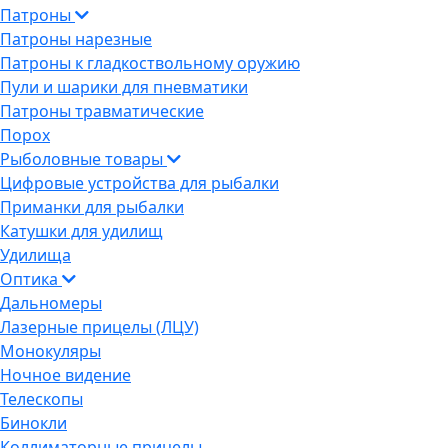
Патроны
Патроны нарезные
Патроны к гладкоствольному оружию
Пули и шарики для пневматики
Патроны травматические
Порох
Рыболовные товары
Цифровые устройства для рыбалки
Приманки для рыбалки
Катушки для удилищ
Удилища
Оптика
Дальномеры
Лазерные прицелы (ЛЦУ)
Монокуляры
Ночное видение
Телескопы
Бинокли
Коллиматорные прицелы