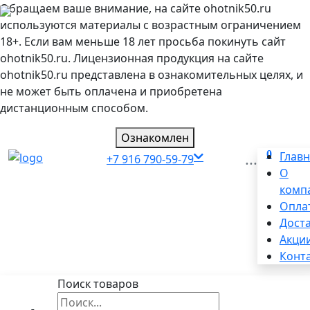
Обращаем ваше внимание, на сайте ohotnik50.ru
используются материалы с возрастным ограничением
18+. Если вам меньше 18 лет просьба покинуть сайт
ohotnik50.ru. Лицензионная продукция на сайте
ohotnik50.ru представлена в ознакомительных целях, и
не может быть оплачена и приобретена
дистанционным способом.
Ознакомлен
0
...
Глав
+7 916 790-59-79
О
комп
Опла
Дост
Акци
Конт
Поиск товаров