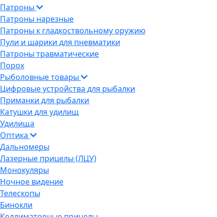
Патроны
Патроны нарезные
Патроны к гладкоствольному оружию
Пули и шарики для пневматики
Патроны травматические
Порох
Рыболовные товары
Цифровые устройства для рыбалки
Приманки для рыбалки
Катушки для удилищ
Удилища
Оптика
Дальномеры
Лазерные прицелы (ЛЦУ)
Монокуляры
Ночное видение
Телескопы
Бинокли
Коллиматорные прицелы