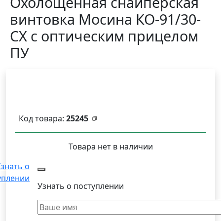
Охолощённая снайперская
винтовка Мосина КО-91/30-
СХ с оптическим прицелом
ПУ
Код товара:
25245
Товара нет в наличии
знать о
уплении
Узнать о поступлении