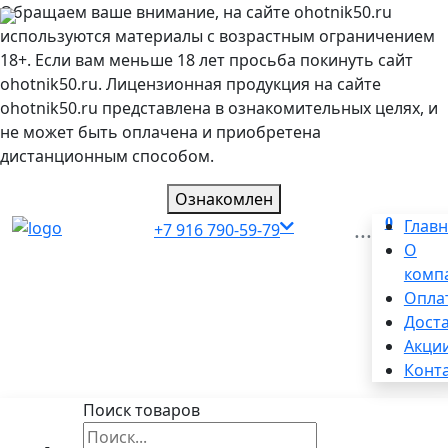
Обращаем ваше внимание, на сайте ohotnik50.ru
используются материалы с возрастным ограничением
18+. Если вам меньше 18 лет просьба покинуть сайт
ohotnik50.ru. Лицензионная продукция на сайте
ohotnik50.ru представлена в ознакомительных целях, и
не может быть оплачена и приобретена
дистанционным способом.
Ознакомлен
0
...
Глав
+7 916 790-59-79
О
комп
Опла
Дост
Акци
Конт
Поиск товаров