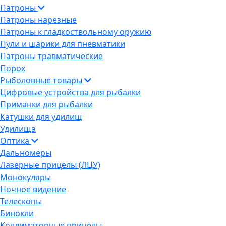
Патроны
Патроны нарезные
Патроны к гладкоствольному оружию
Пули и шарики для пневматики
Патроны травматические
Порох
Рыболовные товары
Цифровые устройства для рыбалки
Приманки для рыбалки
Катушки для удилищ
Удилища
Оптика
Дальномеры
Лазерные прицелы (ЛЦУ)
Монокуляры
Ночное видение
Телескопы
Бинокли
Коллиматорные прицелы