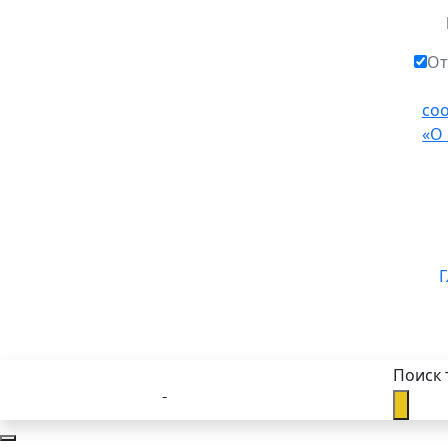
От
со
«О
Г
Поиск 
Каталог товаров