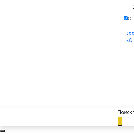
От
со
«О
Г
Поиск 
Каталог товаров