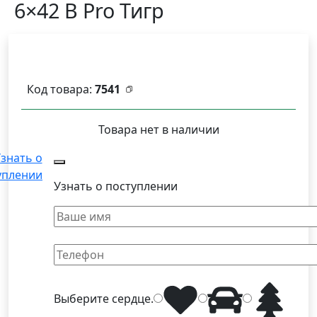
6×42 B Pro Тигр
Код товара:
7541
Товара нет в наличии
знать о
уплении
Узнать о поступлении
Выберите
сердце
.