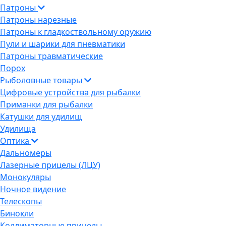
Патроны
Патроны нарезные
Патроны к гладкоствольному оружию
Пули и шарики для пневматики
Патроны травматические
Порох
Рыболовные товары
Цифровые устройства для рыбалки
Приманки для рыбалки
Катушки для удилищ
Удилища
Оптика
Дальномеры
Лазерные прицелы (ЛЦУ)
Монокуляры
Ночное видение
Телескопы
Бинокли
Коллиматорные прицелы