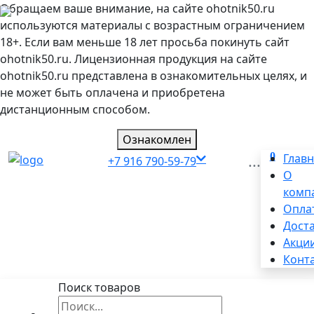
Обращаем ваше внимание, на сайте ohotnik50.ru
используются материалы с возрастным ограничением
18+. Если вам меньше 18 лет просьба покинуть сайт
ohotnik50.ru. Лицензионная продукция на сайте
ohotnik50.ru представлена в ознакомительных целях, и
не может быть оплачена и приобретена
дистанционным способом.
Ознакомлен
0
...
Глав
+7 916 790-59-79
О
комп
Опла
Дост
Акци
Конт
Поиск товаров