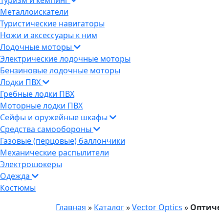
Туризм и кемпинг
Металлоискатели
Туристические навигаторы
Ножи и аксессуары к ним
Лодочные моторы
Электрические лодочные моторы
Бензиновые лодочные моторы
Лодки ПВХ
Гребные лодки ПВХ
Моторные лодки ПВХ
Сейфы и оружейные шкафы
Средства самообороны
Газовые (перцовые) баллончики
Механические распылители
Электрошокеры
Одежда
Костюмы
Главная
»
Каталог
»
Vector Optics
»
Оптиче