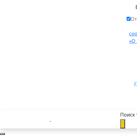
От
со
«О
Г
Поиск 
Каталог товаров