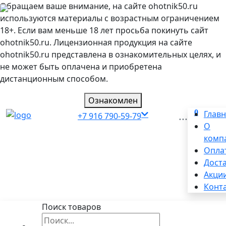
Обращаем ваше внимание, на сайте ohotnik50.ru
используются материалы с возрастным ограничением
18+. Если вам меньше 18 лет просьба покинуть сайт
ohotnik50.ru. Лицензионная продукция на сайте
ohotnik50.ru представлена в ознакомительных целях, и
не может быть оплачена и приобретена
дистанционным способом.
Ознакомлен
0
...
Глав
+7 916 790-59-79
О
комп
Опла
Дост
Акци
Конт
Поиск товаров