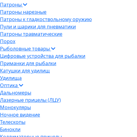
Патроны
Патроны нарезные
Патроны к гладкоствольному оружию
Пули и шарики для пневматики
Патроны травматические
Порох
Рыболовные товары
Цифровые устройства для рыбалки
Приманки для рыбалки
Катушки для удилищ
Удилища
Оптика
Дальномеры
Лазерные прицелы (ЛЦУ)
Монокуляры
Ночное видение
Телескопы
Бинокли
Коллиматорные прицелы