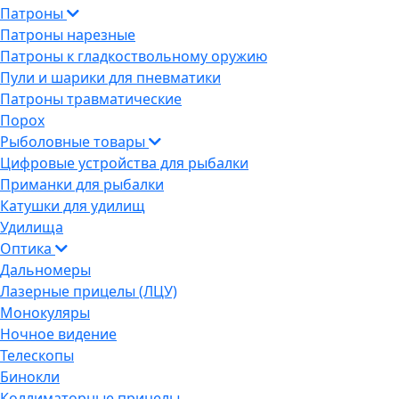
Патроны
Патроны нарезные
Патроны к гладкоствольному оружию
Пули и шарики для пневматики
Патроны травматические
Порох
Рыболовные товары
Цифровые устройства для рыбалки
Приманки для рыбалки
Катушки для удилищ
Удилища
Оптика
Дальномеры
Лазерные прицелы (ЛЦУ)
Монокуляры
Ночное видение
Телескопы
Бинокли
Коллиматорные прицелы