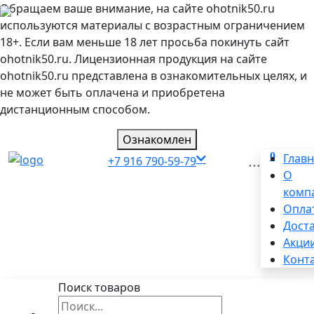
Обращаем ваше внимание, на сайте ohotnik50.ru
используются материалы с возрастным ограничением
18+. Если вам меньше 18 лет просьба покинуть сайт
ohotnik50.ru. Лицензионная продукция на сайте
ohotnik50.ru представлена в ознакомительных целях, и
не может быть оплачена и приобретена
дистанционным способом.
Ознакомлен
0
...
Глав
+7 916 790-59-79
О
комп
Опла
Дост
Акци
Конт
Поиск товаров