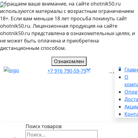
Обращаем ваше внимание, на сайте ohotnik50.ru
используются материалы с возрастным ограничением
18+. Если вам меньше 18 лет просьба покинуть сайт
ohotnik50.ru. Лицензионная продукция на сайте
ohotnik50.ru представлена в ознакомительных целях, и
не может быть оплачена и приобретена
дистанционным способом.
Ознакомлен
0
...
Глав
+7 916 790-59-79
О
комп
Опла
Дост
Акци
Конт
Поиск товаров