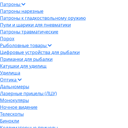
Патроны
Патроны нарезные
Патроны к гладкоствольному оружию
Пули и шарики для пневматики
Патроны травматические
Порох
Рыболовные товары
Цифровые устройства для рыбалки
Приманки для рыбалки
Катушки для удилищ
Удилища
Оптика
Дальномеры
Лазерные прицелы (ЛЦУ)
Монокуляры
Ночное видение
Телескопы
Бинокли
Коллиматорные прицелы