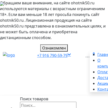
Обращаем ваше внимание, на сайте ohotnik50.ru
используются материалы с возрастным ограничением
18+. Если вам меньше 18 лет просьба покинуть сайт
ohotnik50.ru. Лицензионная продукция на сайте
ohotnik50.ru представлена в ознакомительных целях, и
не может быть оплачена и приобретена
дистанционным способом.
Ознакомлен
0
...
Глав
+7 916 790-59-79
О
комп
Опла
Дост
Акци
Конт
Поиск товаров