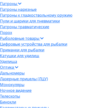
Патроны
Патроны нарезные
Патроны к гладкоствольному оружию
Пули и шарики для пневматики
Патроны травматические
Порох
Рыболовные товары
Цифровые устройства для рыбалки
Приманки для рыбалки
Катушки для удилищ
Удилища
Оптика
Дальномеры
Лазерные прицелы (ЛЦУ)
Монокуляры
Ночное видение
Телескопы
Бинокли
Коллиматорные прицелы