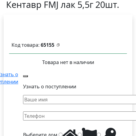
Кентавр FMJ лак 5,5г 20шт.
Код товара:
65155
Товара нет в наличии
знать о
уплении
Узнать о поступлении
Выберите
дом
.