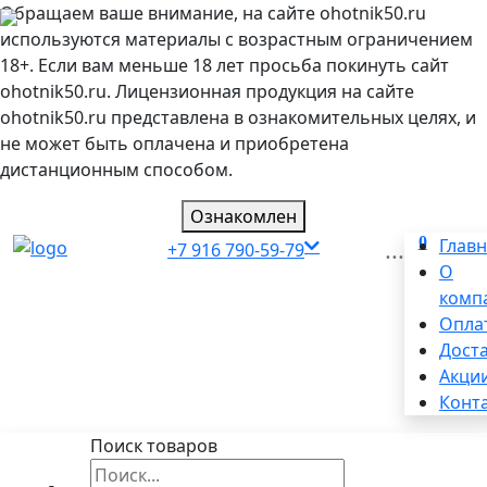
Обращаем ваше внимание, на сайте ohotnik50.ru
используются материалы с возрастным ограничением
18+. Если вам меньше 18 лет просьба покинуть сайт
ohotnik50.ru. Лицензионная продукция на сайте
ohotnik50.ru представлена в ознакомительных целях, и
не может быть оплачена и приобретена
дистанционным способом.
Ознакомлен
0
...
Глав
+7 916 790-59-79
О
комп
Опла
Дост
Акци
Конт
Поиск товаров