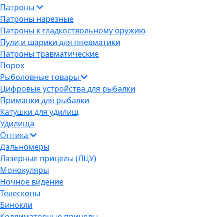
Патроны
Патроны нарезные
Патроны к гладкоствольному оружию
Пули и шарики для пневматики
Патроны травматические
Порох
Рыболовные товары
Цифровые устройства для рыбалки
Приманки для рыбалки
Катушки для удилищ
Удилища
Оптика
Дальномеры
Лазерные прицелы (ЛЦУ)
Монокуляры
Ночное видение
Телескопы
Бинокли
Коллиматорные прицелы