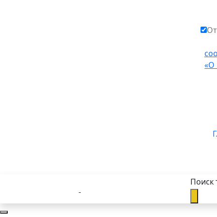
От
со
«О
Г
Поиск 
Каталог товаров