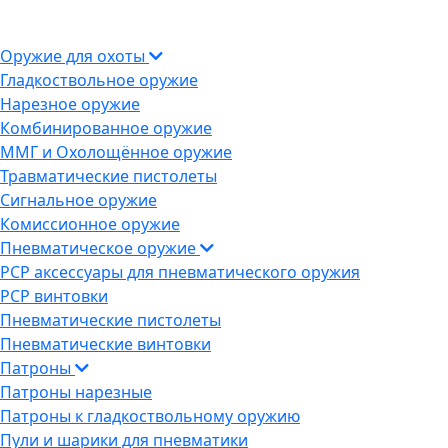
Оружие для охоты
Гладкоствольное оружие
Нарезное оружие
Комбинированное оружие
ММГ и Охолощённое оружие
Травматические пистолеты
Сигнальное оружие
Комиссионное оружие
Пневматическое оружие
PCP аксессуары для пневматического оружия
PCP винтовки
Пневматические пистолеты
Пневматические винтовки
Патроны
Патроны нарезные
Патроны к гладкоствольному оружию
Пули и шарики для пневматики