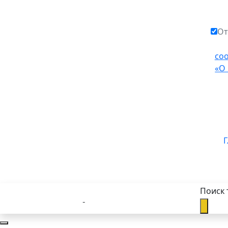
От
со
«О
Г
Поиск 
Каталог товаров