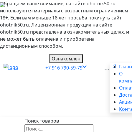
Обращаем ваше внимание, на сайте ohotnik50.ru
используются материалы с возрастным ограничением
18+. Если вам меньше 18 лет просьба покинуть сайт
ohotnik50.ru. Лицензионная продукция на сайте
ohotnik50.ru представлена в ознакомительных целях, и
не может быть оплачена и приобретена
дистанционным способом.
Ознакомлен
0
...
Глав
+7 916 790-59-79
О
комп
Опла
Дост
Акци
Конт
Поиск товаров