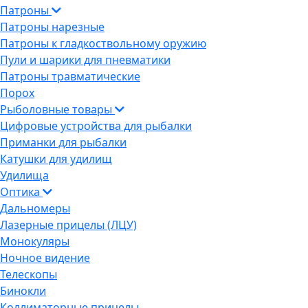
Патроны
Патроны нарезные
Патроны к гладкоствольному оружию
Пули и шарики для пневматики
Патроны травматические
Порох
Рыболовные товары
Цифровые устройства для рыбалки
Приманки для рыбалки
Катушки для удилищ
Удилища
Оптика
Дальномеры
Лазерные прицелы (ЛЦУ)
Монокуляры
Ночное видение
Телескопы
Бинокли
Коллиматорные прицелы