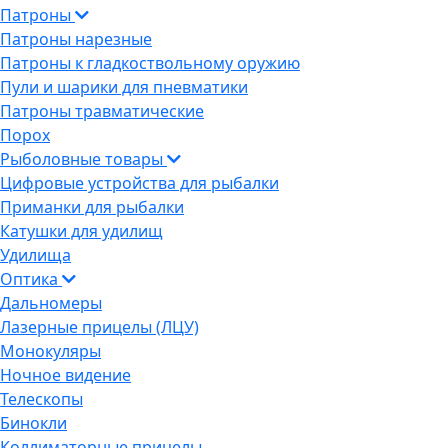
Патроны
Патроны нарезные
Патроны к гладкоствольному оружию
Пули и шарики для пневматики
Патроны травматические
Порох
Рыболовные товары
Цифровые устройства для рыбалки
Приманки для рыбалки
Катушки для удилищ
Удилища
Оптика
Дальномеры
Лазерные прицелы (ЛЦУ)
Монокуляры
Ночное видение
Телескопы
Бинокли
Коллиматорные прицелы