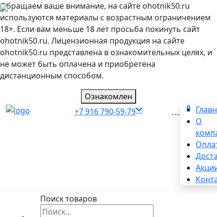
Обращаем ваше внимание, на сайте ohotnik50.ru
используются материалы с возрастным ограничением
18+. Если вам меньше 18 лет просьба покинуть сайт
ohotnik50.ru. Лицензионная продукция на сайте
ohotnik50.ru представлена в ознакомительных целях, и
не может быть оплачена и приобретена
дистанционным способом.
Ознакомлен
0
...
Глав
+7 916 790-59-79
О
комп
Опла
Дост
Акци
Конт
Поиск товаров