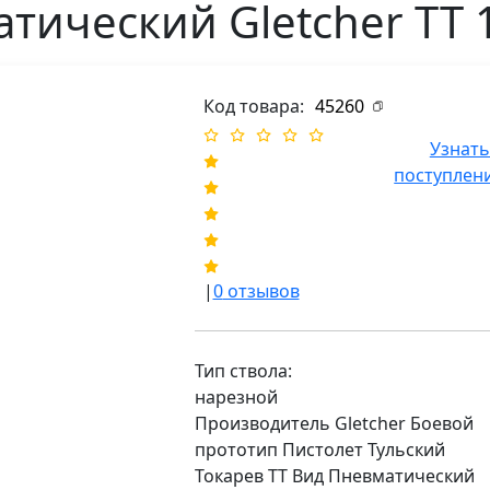
тический Gletcher TT 
Код товара:
45260
Узнать
поступлен
|
0
отзывов
Тип ствола:
нарезной
Производитель Gletcher Боевой
прототип Пистолет Тульский
Токарев ТТ Вид Пневматический