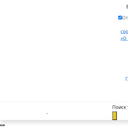
От
со
«О
Г
Поиск 
Каталог товаров