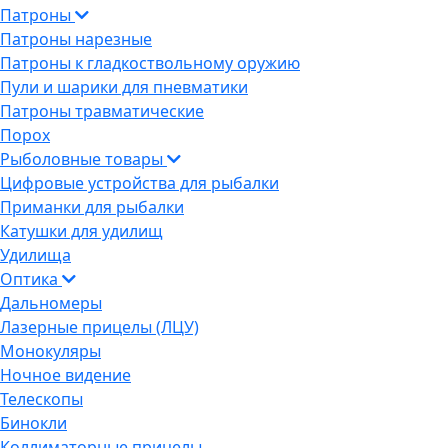
Патроны
Патроны нарезные
Патроны к гладкоствольному оружию
Пули и шарики для пневматики
Патроны травматические
Порох
Рыболовные товары
Цифровые устройства для рыбалки
Приманки для рыбалки
Катушки для удилищ
Удилища
Оптика
Дальномеры
Лазерные прицелы (ЛЦУ)
Монокуляры
Ночное видение
Телескопы
Бинокли
Коллиматорные прицелы