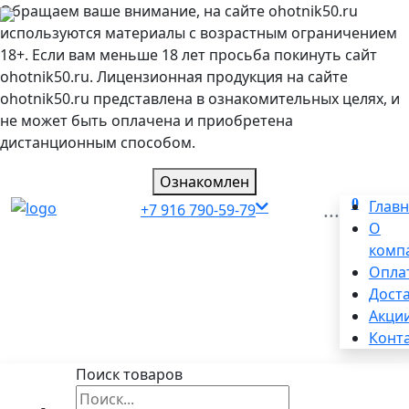
Обращаем ваше внимание, на сайте ohotnik50.ru
используются материалы с возрастным ограничением
18+. Если вам меньше 18 лет просьба покинуть сайт
ohotnik50.ru. Лицензионная продукция на сайте
ohotnik50.ru представлена в ознакомительных целях, и
не может быть оплачена и приобретена
дистанционным способом.
Ознакомлен
0
...
Глав
+7 916 790-59-79
О
комп
Опла
Дост
Акци
Конт
Поиск товаров