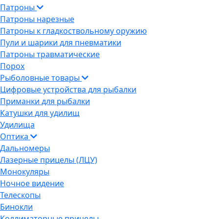
Патроны
Патроны нарезные
Патроны к гладкоствольному оружию
Пули и шарики для пневматики
Патроны травматические
Порох
Рыболовные товары
Цифровые устройства для рыбалки
Приманки для рыбалки
Катушки для удилищ
Удилища
Оптика
Дальномеры
Лазерные прицелы (ЛЦУ)
Монокуляры
Ночное видение
Телескопы
Бинокли
Коллиматорные прицелы