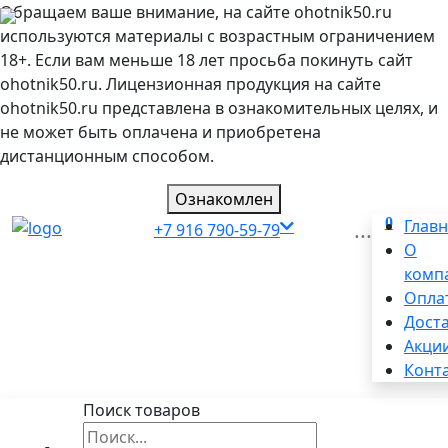
Обращаем ваше внимание, на сайте ohotnik50.ru
используются материалы с возрастным ограничением
18+. Если вам меньше 18 лет просьба покинуть сайт
ohotnik50.ru. Лицензионная продукция на сайте
ohotnik50.ru представлена в ознакомительных целях, и
не может быть оплачена и приобретена
дистанционным способом.
Ознакомлен
0
...
Глав
+7 916 790-59-79
О
комп
Опла
Дост
Акци
Конт
Поиск товаров