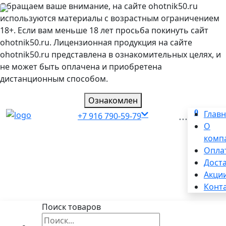
Обращаем ваше внимание, на сайте ohotnik50.ru
используются материалы с возрастным ограничением
18+. Если вам меньше 18 лет просьба покинуть сайт
ohotnik50.ru. Лицензионная продукция на сайте
ohotnik50.ru представлена в ознакомительных целях, и
не может быть оплачена и приобретена
дистанционным способом.
Ознакомлен
0
...
Глав
+7 916 790-59-79
О
комп
Опла
Дост
Акци
Конт
Поиск товаров