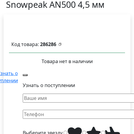
Snowpeak AN500 4,5 мм
Код товара:
286286
Товара нет в наличии
знать о
уплении
Узнать о поступлении
Выберите
звезду
.