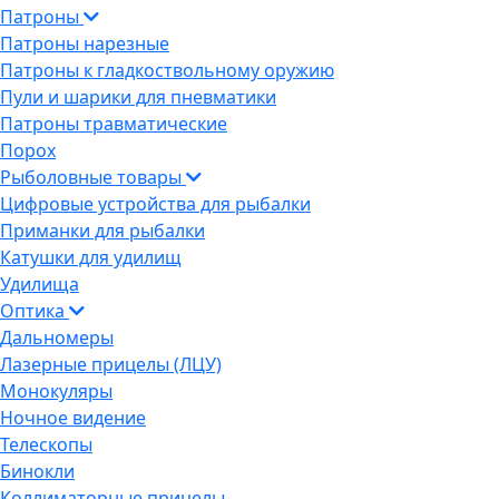
Патроны
Патроны нарезные
Патроны к гладкоствольному оружию
Пули и шарики для пневматики
Патроны травматические
Порох
Рыболовные товары
Цифровые устройства для рыбалки
Приманки для рыбалки
Катушки для удилищ
Удилища
Оптика
Дальномеры
Лазерные прицелы (ЛЦУ)
Монокуляры
Ночное видение
Телескопы
Бинокли
Коллиматорные прицелы