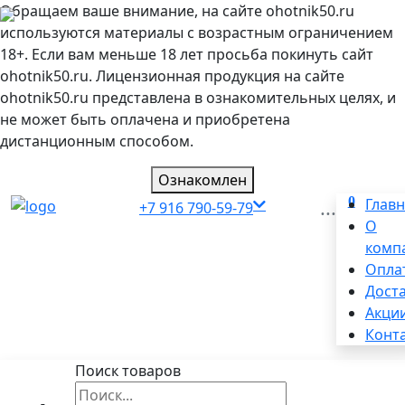
Обращаем ваше внимание, на сайте ohotnik50.ru
используются материалы с возрастным ограничением
18+. Если вам меньше 18 лет просьба покинуть сайт
ohotnik50.ru. Лицензионная продукция на сайте
ohotnik50.ru представлена в ознакомительных целях, и
не может быть оплачена и приобретена
дистанционным способом.
Ознакомлен
0
...
Глав
+7 916 790-59-79
О
комп
Опла
Дост
Акци
Конт
Поиск товаров