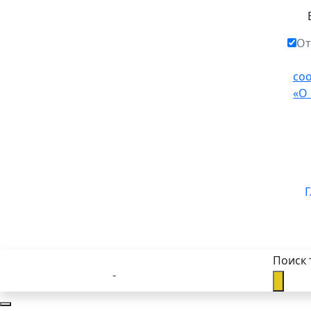
От
со
«О
Г
Поиск 
Каталог товаров