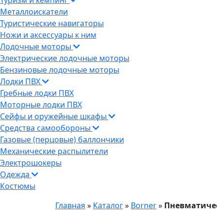
Туризм и кемпинг
Металлоискатели
Туристические навигаторы
Ножи и аксессуары к ним
Лодочные моторы
Электрические лодочные моторы
Бензиновые лодочные моторы
Лодки ПВХ
Гребные лодки ПВХ
Моторные лодки ПВХ
Сейфы и оружейные шкафы
Средства самообороны
Газовые (перцовые) баллончики
Механические распылители
Электрошокеры
Одежда
Костюмы
Главная
»
Каталог
»
Borner
»
Пневматичес