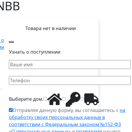
 NBB
Товара нет в наличии
 о
ии
Узнать о поступлении
Выберите
дом
.
Отправляя данную форму, вы соглашаетесь с
на
обработку своих персональных данных в
соответствии с Федеральным законом №152-ФЗ
«О персональных данных»
и
правилами
нашего