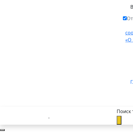
От
со
«О
Г
Поиск 
Каталог товаров