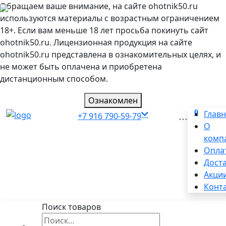
Обращаем ваше внимание, на сайте ohotnik50.ru
используются материалы с возрастным ограничением
18+. Если вам меньше 18 лет просьба покинуть сайт
ohotnik50.ru. Лицензионная продукция на сайте
ohotnik50.ru представлена в ознакомительных целях, и
не может быть оплачена и приобретена
дистанционным способом.
Ознакомлен
0
...
Глав
+7 916 790-59-79
О
комп
Опла
Дост
Акци
Конт
Поиск товаров