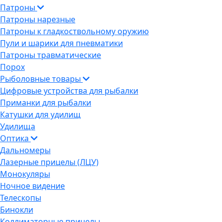
Патроны
Патроны нарезные
Патроны к гладкоствольному оружию
Пули и шарики для пневматики
Патроны травматические
Порох
Рыболовные товары
Цифровые устройства для рыбалки
Приманки для рыбалки
Катушки для удилищ
Удилища
Оптика
Дальномеры
Лазерные прицелы (ЛЦУ)
Монокуляры
Ночное видение
Телескопы
Бинокли
Коллиматорные прицелы