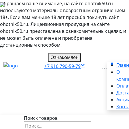
Обращаем ваше внимание, на сайте ohotnik50.ru
используются материалы с возрастным ограничением
18+. Если вам меньше 18 лет просьба покинуть сайт
ohotnik50.ru. Лицензионная продукция на сайте
ohotnik50.ru представлена в ознакомительных целях, и
не может быть оплачена и приобретена
дистанционным способом.
Ознакомлен
0
...
Глав
+7 916 790-59-79
О
комп
Опла
Дост
Акци
Конт
Поиск товаров