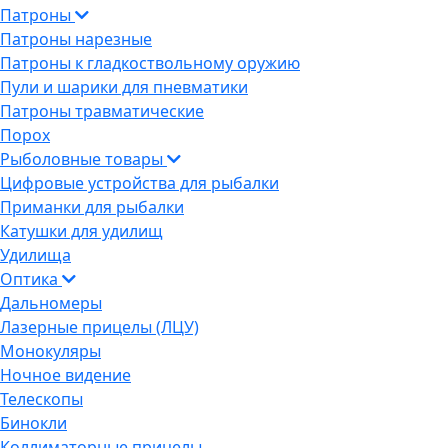
Патроны
Патроны нарезные
Патроны к гладкоствольному оружию
Пули и шарики для пневматики
Патроны травматические
Порох
Рыболовные товары
Цифровые устройства для рыбалки
Приманки для рыбалки
Катушки для удилищ
Удилища
Оптика
Дальномеры
Лазерные прицелы (ЛЦУ)
Монокуляры
Ночное видение
Телескопы
Бинокли
Коллиматорные прицелы