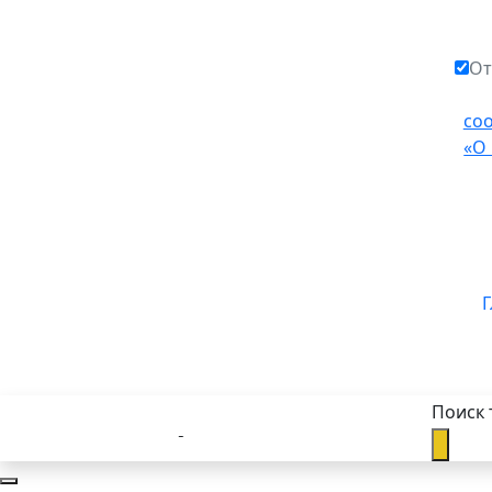
От
со
«О
Г
Поиск 
Каталог товаров