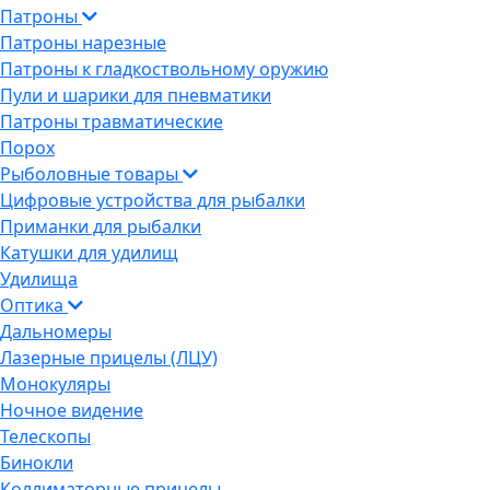
Патроны
Патроны нарезные
Патроны к гладкоствольному оружию
Пули и шарики для пневматики
Патроны травматические
Порох
Рыболовные товары
Цифровые устройства для рыбалки
Приманки для рыбалки
Катушки для удилищ
Удилища
Оптика
Дальномеры
Лазерные прицелы (ЛЦУ)
Монокуляры
Ночное видение
Телескопы
Бинокли
Коллиматорные прицелы