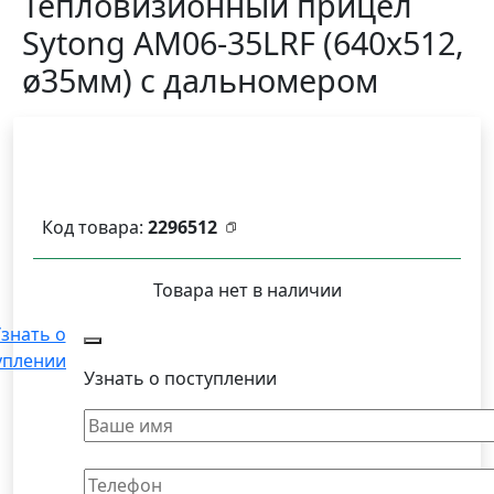
Тепловизионный прицел
Sytong AM06-35LRF (640х512,
ø35мм) с дальномером
Код товара:
2296512
Товара нет в наличии
знать о
уплении
Узнать о поступлении