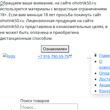
Обращаем ваше внимание, на сайте ohotnik50.ru
используются материалы с возрастным ограничением
18+. Если вам меньше 18 лет просьба покинуть сайт
ohotnik50.ru. Лицензионная продукция на сайте
ohotnik50.ru представлена в ознакомительных целях, и
не может быть оплачена и приобретена
дистанционным способом.
Ознакомлен
0
...
Глав
+7 916 790-59-79
О
комп
Опла
Дост
Акци
Конт
Поиск товаров