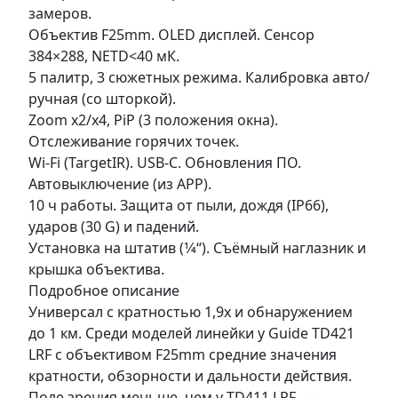
замеров.
Объектив F25mm. OLED дисплей. Сенсор
384×288, NETD<40 мК.
5 палитр, 3 сюжетных режима. Калибровка авто/
ручная (со шторкой).
Zoom x2/x4, PiP (3 положения окна).
Отслеживание горячих точек.
Wi-Fi (TargetIR). USB-C. Обновления ПО.
Автовыключение (из APP).
10 ч работы. Защита от пыли, дождя (IP66),
ударов (30 G) и падений.
Установка на штатив (1⁄4“). Съёмный наглазник и
крышка объектива.
Подробное описание
Универсал с кратностью 1,9x и обнаружением
до 1 км. Среди моделей линейки у Guide TD421
LRF c объективом F25mm средние значения
кратности, обзорности и дальности действия.
Поле зрения меньше, чем у TD411 LRF, —