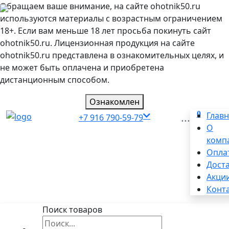
Обращаем ваше внимание, на сайте ohotnik50.ru
используются материалы с возрастным ограничением
18+. Если вам меньше 18 лет просьба покинуть сайт
ohotnik50.ru. Лицензионная продукция на сайте
ohotnik50.ru представлена в ознакомительных целях, и
не может быть оплачена и приобретена
дистанционным способом.
Ознакомлен
0
...
Глав
+7 916 790-59-79
О
комп
Опла
Дост
Акци
Конт
Поиск товаров