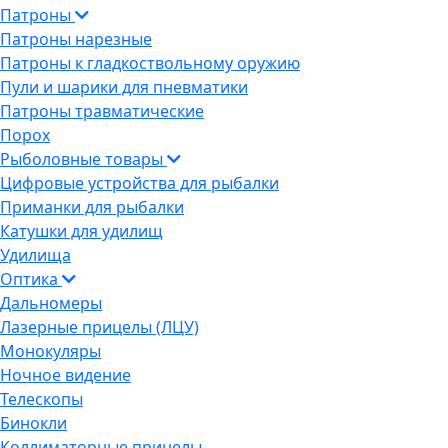
Патроны
Патроны нарезные
Патроны к гладкоствольному оружию
Пули и шарики для пневматики
Патроны травматические
Порох
Рыболовные товары
Цифровые устройства для рыбалки
Приманки для рыбалки
Катушки для удилищ
Удилища
Оптика
Дальномеры
Лазерные прицелы (ЛЦУ)
Монокуляры
Ночное видение
Телескопы
Бинокли
Коллиматорные прицелы