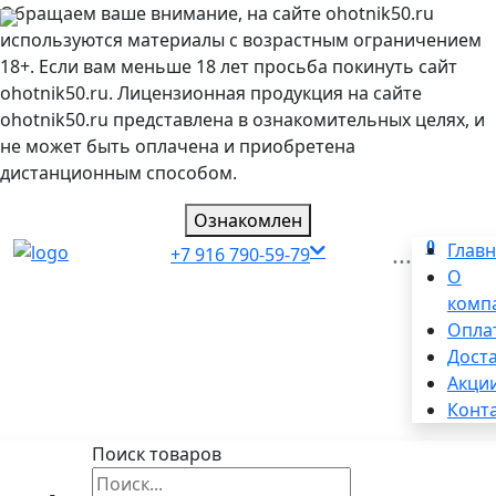
Обращаем ваше внимание, на сайте ohotnik50.ru
используются материалы с возрастным ограничением
18+. Если вам меньше 18 лет просьба покинуть сайт
ohotnik50.ru. Лицензионная продукция на сайте
ohotnik50.ru представлена в ознакомительных целях, и
не может быть оплачена и приобретена
дистанционным способом.
Ознакомлен
0
...
Глав
+7 916 790-59-79
О
комп
Опла
Дост
Акци
Конт
Поиск товаров