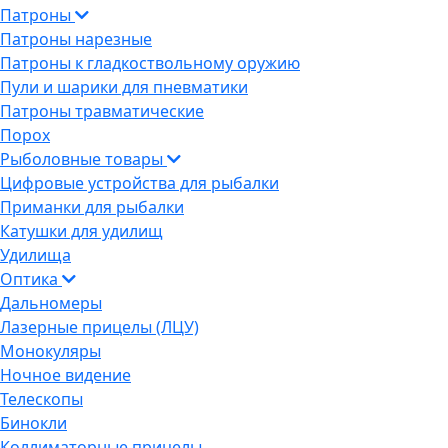
Патроны
Патроны нарезные
Патроны к гладкоствольному оружию
Пули и шарики для пневматики
Патроны травматические
Порох
Рыболовные товары
Цифровые устройства для рыбалки
Приманки для рыбалки
Катушки для удилищ
Удилища
Оптика
Дальномеры
Лазерные прицелы (ЛЦУ)
Монокуляры
Ночное видение
Телескопы
Бинокли
Коллиматорные прицелы