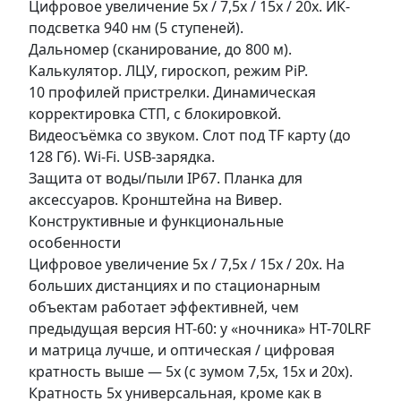
Цифровое увеличение 5x / 7,5x / 15x / 20x. ИК-
подсветка 940 нм (5 ступеней).
Дальномер (сканирование, до 800 м).
Калькулятор. ЛЦУ, гироскоп, режим PiP.
10 профилей пристрелки. Динамическая
корректировка СТП, с блокировкой.
Видеосъёмка со звуком. Слот под TF карту (до
128 Гб). Wi-Fi. USB-зарядка.
Защита от воды/пыли IP67. Планка для
аксессуаров. Кронштейна на Вивер.
Конструктивные и функциональные
особенности
Цифровое увеличение 5x / 7,5x / 15x / 20x. На
больших дистанциях и по стационарным
объектам работает эффективней, чем
предыдущая версия HT-60: у «ночника» HT-70LRF
и матрица лучше, и оптическая / цифровая
кратность выше — 5x (с зумом 7,5x, 15x и 20x).
Кратность 5x универсальная, кроме как в